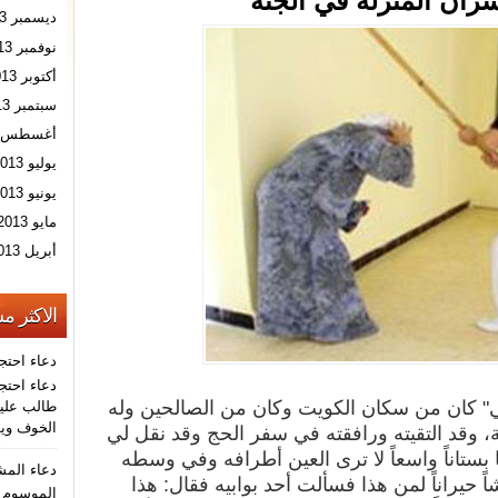
ان المنزله في الجنة
ديسمبر 2013
نوفمبر 2013
أكتوبر 2013
سبتمبر 2013
أغسطس 2013
يوليو 2013
يونيو 2013
مايو 2013
أبريل 2013
الاكثر م
دعاء احتج
دعاء احتجا
ني" كان من سكان الكويت وكان من الصالحين وله
طالب عليه
الخوف ويو
وقد التقيته ورافقته في سفر الحج وقد نقل لي
ا بستاناً واسعاً لا ترى العين أطرافه وفي وسطه
دعاء الم
يراناً لمن هذا فسألت أحد بوابيه فقال: هذا
الموسوم ب