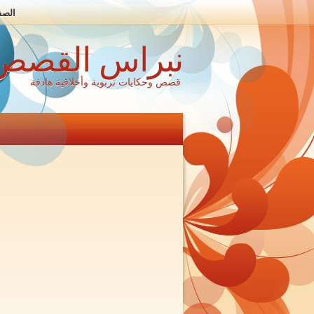
الصف
نبراس القصص
قصص وحكايات تربوية وأخلاقية هادفة