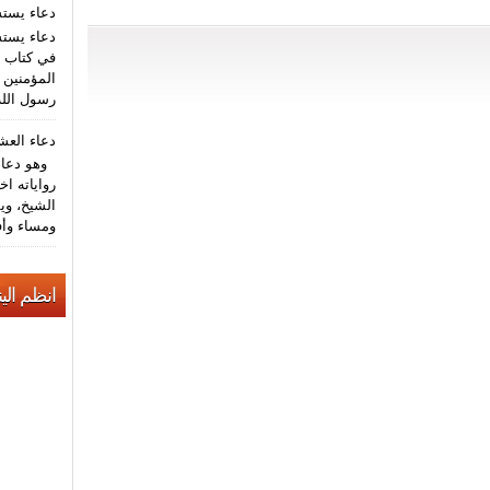
دعاء يست
دعاء يستش
في كتاب م
المؤمنين (
رسول الله
دعاء الع
وهو دعاء 
رواياته اخ
الشيخ، وي
ومساء وأف
انظم الين