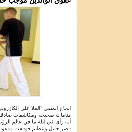
عقوق الوالدين موجب خسر
الحاج المتقي "الملا علي الكازرو
منامات صحيحة ومكاشفات صادقة، 
أنه رأى في ليلة ما في عالم الرؤي
قصر جليل وعظيم فوقفت مدهوشاً ح