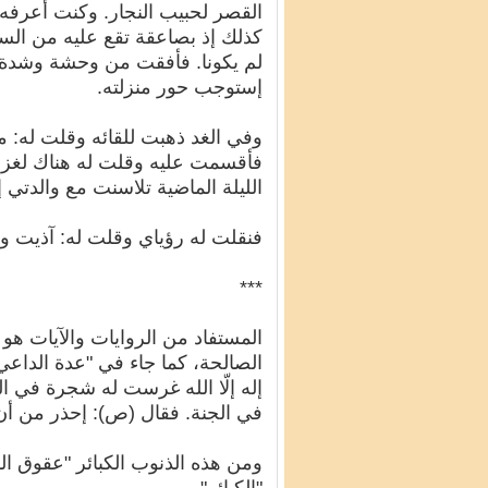
القصر لحبيب النجار. وكنت أعرفه و
كذلك إذ بصاعقة تقع عليه من السم
لم يكونا. فأفقت من وحشة وشدة 
إستوجب حور منزلته.
وفي الغد ذهبت للقائه وقلت له: ما
فأقسمت عليه وقلت له هناك لغز ل
الليلة الماضية تلاسنت مع والدتي إ
فنقلت له رؤياي وقلت له: آذيت 
***
المستفاد من الروايات والآيات هو
الصالحة، كما جاء في "عدة الداع
إله إلّا الله غرست له شجرة في الج
في الجنة. فقال (ص): إحذر من أن 
ومن هذه الذنوب الكبائر "عقوق الو