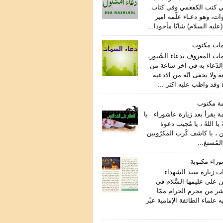
ي كتب الكفعمي وفي كتاب
ات، وهو دعـاء علّمه امير
عليه السلام) شابّا مأخوذا...
مات مكتوب
مات المعروف بدعاء الشّبور،
لدّعاء به في آخر ساعة من
ة ولا يخفى انّه من الادعية
وقد واظب عليه اكثر ...
مة مكتوب
ة يقرأ بعد زيارة عاشوراء يا
هُ يا اللهُ ، يا مُجيب دعوة
ن ، يا كاشف كُرب المكرُوبين
المُستغ...
وراء مكتوبة
اب زيارة سيد الشهداء
 علي عليمها السَّلام في
اشر من محرم الحرام ممّا
علماء الطائفة الإمامية عبْر