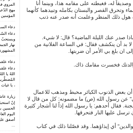
صديقاً له، فغبطته على مقامه هذا، وبينما أنا
المروي ف
اء وتحرق القصر والبستان بكامله وتبيدهما كأنهما
مهج الدّعو
المؤمنين (
هول ذلك المنظر وعلمت أنه صدر عنه ذنب
دعاء الس
دعاء السّ
ذا صدر عنك الليلة الماضية؟ قال: لا شيء.
ويستحبّ ا
ا بد أن ينكشف فقال: في الساعة الفلانية من
نهار الجمع
المشهورة 
لى ان بلغ بي الأمر أن ضربتها.
دعاء علق
والدتك فخسرت مقامك ذاك.
دعاء علقم
اللهُ يا الل
المُضطَّري
، يا غياث 
 أن بعض الذنوب الكبائر محبط ومذهب للاعمال
زيارة عاش
ي" عن رسول الله (ص) ما مضمونه: كل من قال لا
إنّ استحب
نة. فقال أحدهم: يا رسول الله إذاً لنا أشجار كثيرة
الحسين بن
ترسل عليها النار فتحرقها.
اليوم الع
أصفق عليه 
...
الدين" أي إيذاؤهما. وقد فصّلنا ذلك في كتاب