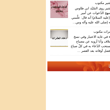
شير مكتوب
ير روى السّيّد ابن طاوس
هج الدّعوات عن أمير
عليه السلام) أنه قال: علَّمني
 (صلى الله عليه وآله وس...
شرات مكتوب
في غاية الاعتبار وفي نسخ
تلاف وأنا أرويه عن مصباح
ستحب الدّعاء به في كلّ صباح
ضل أوقاته بعد العصر ...
ا