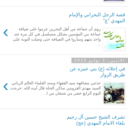
قصة الرجل البحراني والإمام
المهدي "ع"
›
روى أن جماعة من أهل البحرين عزموا على ضيافة
جماعة من المؤمنين بشكل متسلسل في كل مرة عند
واحد منهم وساروا في الضيافة حتى وصلت النوبة على
...
الاثنين، 1 يوليو 2013
في إجلائه (ع) بني عنيزه عن
طريق الزوار
›
حدثني مشافهة سيد الفقهاء وسند العلماء العالم الرباني
السيد مهدي القزويني ساكن الحلة قال أيده الله. خرجت
اليوم الرابع عشر من شبعان من ا...
تشرف الشيخ حسين آل رحيم
بلقاء الامام المهدي (عج)