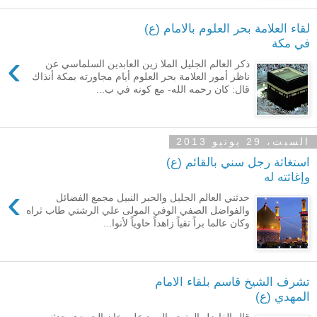
لقاء العلامة بحر العلوم بالامام (ع)
في مكة
›
ذكر العالم الجليل الملا زين العابدين السلماسي عن
ناظر أمور العلامة بحر العلوم أيام مجاورته بمكة أنذاك
قال: كان رحمه الله- مع كونه في ب...
السبت، 29 يونيو 2013
استغاثة رجل سني بالقائم (ع)
وإغاثته له
›
حدثني العالم الجليل والحبر النبيل مجمع الفضائل
والفواضل الصفي الوفي المولى علي الرشتي طاب ثراه
وكان عالما براً تقياً زاهداً حاوياً لأنوا...
تشرف الشيخ قاسم بلقاء الامام
المهدي (ع)
قال الفاضل المتبحر السيد علي خان الحويزي حدثني