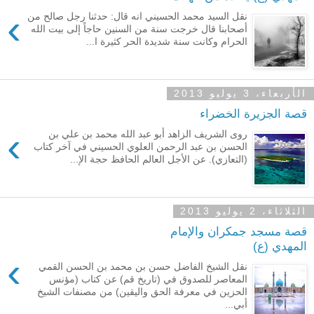
›
نقل السيد محمد الحسيني انه قال: حدثنا رجل صالح من
أصحابنا قال خرجت سنة من السنين حاجاً إلى بيت الله
الحرام وكانت سنة شديدة الحر كثيرة ا...
الأربعاء، 3 يوليو 2013
قصة الجزيرة الخضراء
›
روى الشريف الزاهد أبو عبد الله محمد بن علي بن
الحسن بن عبد الرحمن العلوي الحسيني في آخر كتاب
(التعازي). عن الأجل العالم الحافظ حجة الإ...
الثلاثاء، 2 يوليو 2013
قصة مسجد جمكران والإمام
المهدي (ع)
›
نقل الشيخ الفاضل حسن بن محمد بن الحسن القمي
المعاصر للصدوق في (تاريخ قم) عن كتاب (مؤنس
الحزين في معرفة الحق واليقين) من مصنفات الشيخ
أبي...