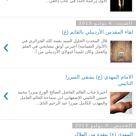
الأول (رحمة الله) في كتاب (الغي...
السبت، 6 يوليو 2013
لقاء المقدس الأردبيلي بالقائم (ع)
›
قال المحدث الجليل السيد نعمة الله الجزائري في
(الأنوار النعمانية) أخبرني أوثق مشايخي في العلم
والعمل وكان تلميذاً لمولاي الأردبيلي من أ...
الامام المهدي (ع) يشفي الميرزا
النائيني
›
أخبرنا جناب العالم الفاضل الصالح الورع ميرزا محمد
حسين النائيني الإصفهاني ابن سماحة العالم العامل
والمهذب الكامل ميرزا عبد الرحيم النائ...
الخميس، 4 يوليو 2013
المهدي (ع) ينقذه من الهلاك