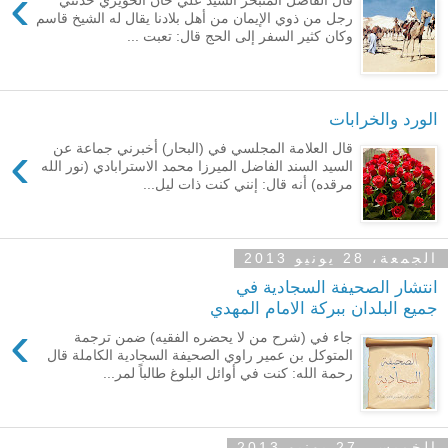
›
رجل من ذوي الإيمان من أهل بلادنا يقال له الشيخ قاسم
وكان كثير السفر إلى الحج قال: تعبت ...
الورد والخرابات
›
قال العلامة المجلسي في (البحار) أخبرني جماعة عن
السيد السند الفاضل الميرزا محمد الاسترابادي (نور الله
مرقده) أنه قال: إنني كنت ذات ليل...
الجمعة، 28 يونيو 2013
انتشار الصحيفة السجادية في
جميع البلدان ببركة الامام المهدي
›
جاء في (شرح من لا يحضره الفقيه) ضمن ترجمة
المتوكل بن عمير راوي الصحيفة السجادية الكاملة قال
رحمة الله: كنت في أوائل البلوغ طالباً لمر...
الخميس، 27 يونيو 2013