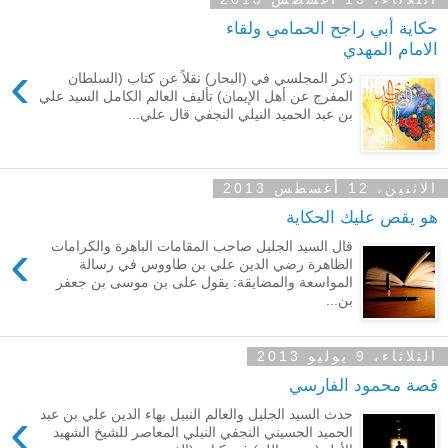
حكاية أبي راجح الحمامي ولقاء
الامام المهدي
›
ذكر المجلسي في (البحار) نقلاً عن كتاب (السلطان
المفرج عن أهل الإيمان) تأليف العالم الكامل السيد علي
بن عبد الحميد النيلي النجفي قال علي...
الاثنين، 12 أغسطس 2013
هو يقص عليك الحكاية
›
قال السيد الجليل صاحب المقامات الباهرة والكرامات
الظاهرة رضي الدين علي بن طاووس في رسالة
المواسعة والمضايقة: يقول على بن موسى بن جعفر
بن...
الثلاثاء، 9 يوليو 2013
قصة محمود الفارسي
›
حدث السيد الجليل والعالم النبيل بهاء الدين علي بن عبد
الحميد الحسيني النجفي النيلي المعاصر للشيخ الشهيد