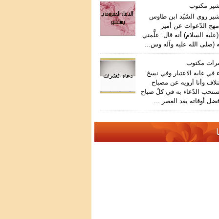
شير مكتوب
ير روى السّيّد ابن طاوس
هج الدّعوات عن أمير
عليه السلام) أنه قال: علَّمني
 (صلى الله عليه وآله وس...
شرات مكتوب
في غاية الاعتبار وفي نسخ
تلاف وأنا أرويه عن مصباح
ستحب الدّعاء به في كلّ صباح
ضل أوقاته بعد العصر ...
ا