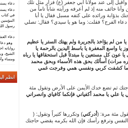
أقبل إلى عند مولانا أبي جعفر (ع) فزار مثل تلك
دعاء يست
أنا خائف منه إذ لم أعرفه ورأيته شاباً تاماً من
دعاء يستش
ك بذؤابة ورائده على كتفه مسبل فقال يا أبا
في كتاب م
المؤمنين (
دعاء الفرج؟ فقلت: وما هو يا سيدي؟ فقال: تصلي
رسول الله
دعاء الع
يا من لم يؤاخذ بالجريرة ولم يهتك الستر يا عظيم
وهو دعاء 
ز يا واسع المغفرة يا باسط اليدين بالرحمة يا
رواياته اخ
الشيخ، وي
 عون كل مستعين يا مبتدئاً قبل استحقاقها يا رباه
ومساء وأف
ره مرات) أسألك بحق هذه الأسماء وبحق محمد
إلا ما كشفت كربي ونفسي همي وفرجت غمي
انظم الين
جتك ثم تضع خدك الأيمن على الأرض وتقول مئة
ي يا علي يا محمد أكفياني فإنكما كافياي وانصراني
ل مئة مرة: (
أدركني
) وتكررها كثيراً وتقول: (
النفس وترفع رأسك فإن الله بكرمه يقضي حاجتك