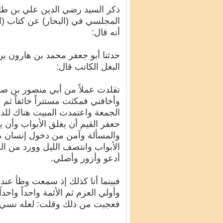
ذكر السيد رضي الدين علي بن طا
المجلسي في (البحار) عن كتاب (ا
أنه قال:
حدثنا أبو جعفر محمد بن هارون ب
البغل الكاتب قال:
تقلدت عملاً من أبي منصور بن صا
وأخافني فمكثت مستتراً خائفاً ثم
الجمعة واعتمدت المبيت هناك للدع
جعفر القيم أن يغلق الأبواب وأن ي
والمسألة وآمن من دخول إنسان م
الأبواب وانتصف الليل وورد من ا
أدعو وأزور وأصلي.
فبينما أنا كذلك إذ سمعت وطأ عند
وأولي العزم ثم الأئمة واحداً واحد
فعجبت من ذلك وقلت: لعله نسي أ