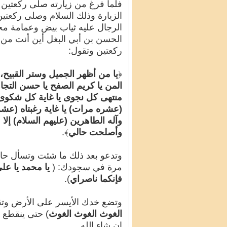
فلما فرغ من زيارته صلى ركعتين و
الزيارة وذلك السلام وصلى ركعتين و
الرجال عليه ثياب بيض وعمامة محن
الحسن بن أبي البغل أين أنت من 
ركعتين وتقول:
﴿
يا من أظهر الجميل وستر القبيح، 
المن يا كريم الصفح يا حسن التجاو
منتهى كل نجوى يا غاية كل شكوى يا
(عشره مرات) يا غاية رغبتاه (عش
وآله الطاهرين (عليهم السلام) 
وأصلحت حالي
﴾.
وتدعو بعد ذلك ما شئت وتسأل حا
مرة في سجودك: (
يا محمد يا عل
فإنكما ناصراي
).
وتضع خدك الأيسر على الأرض وتقو
الغوث الغوث الغوث
) حتى ينقطع 
إن شاء الله.