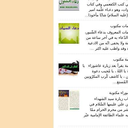
ي كتب الكفعمي وفي كتاب
ات، وهو دعـاء علّمه امير
عليه السلام) شابّا مأخوذا...
مات مكتوب
مات المعروف بدعاء الشّبور،
لدّعاء به في آخر ساعة من
ة ولا يخفى انّه من الادعية
وقد واظب عليه اكثر ...
مة مكتوب
ة يقرأ بعد زيارة عاشوراء يا
هُ يا اللهُ ، يا مُجيب دعوة
ن ، يا كاشف كُرب المكرُوبين
المُستغ...
وراء مكتوبة
اب زيارة سيد الشهداء
 علي عليمها السَّلام في
اشر من محرم الحرام ممّا
علماء الطائفة الإمامية عبْر