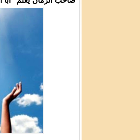
صاحب الزمان يعلم "أبا ا