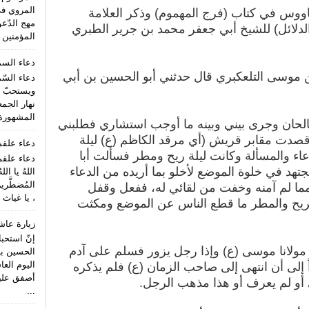
المروي ف
ووس في كتاب (فرج المهموم) وذكر العلامة
مهج الدّعو
لدلائل) للشيخ أبي جعفر محمد بن جرير الطبري
المؤمنين (
دعاء الس
ن موسى التلعكبري قال حدثني أبو الحسين بن أبي
دعاء السّ
ويستحبّ ا
نهار الجمع
المشهورة 
لحان وجرى بيني وبينه ما أوجب استشاري فطلبني
 قصدت مقابر قريش (أي مرقد الكاظم (ع) ليلة
دعاء علق
اء والمسألة وكانت ليلة ريح ومطر فسألت أبا
دعاء علقم
جتهد في خلوة الموضع لأخلو بما أريده من الدعاء
اللهُ يا الل
المُضطَّري
ما لم آمنه وخفت من لقائي له، ففعل وقفل
، يا غياث 
لريح والمطر ما قطع الناس عن الموضع ومكثت
زيارة عاش
إنّ استحب
 مولانا موسى (ع) وإذا رجل يزور فسلم على آدم
الحسين بن
اليوم الع
اً إلى أن انتهى إلى صاحب الزمان (ع) فلم يذكره
أصفق عليه 
و لم يعرف أو هذا مذهب الرجل.
...