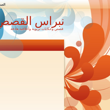
الصف
نبراس القصص
قصص وحكايات تربوية وأخلاقية هادفة