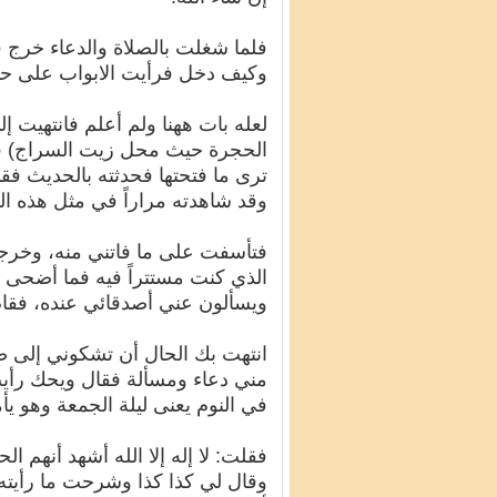
فلما شغلت بالصلاة والدعاء خرج
وكيف دخل فرأيت الابواب على حا
لعله بات ههنا ولم أعلم فانتهيت 
الحجرة حيث محل زيت السراج) فس
ترى ما فتحتها فحدثته بالحديث فقا
وقد شاهدته مراراً في مثل هذه الل
فتأسفت على ما فاتني منه، وخرج
الذي كنت مستتراً فيه فما أضحى ا
ويسألون عني أصدقائي عنده، فقام 
انتهت بك الحال أن تشكوني إلى ص
مني دعاء ومسألة فقال ويحك رأيت
في النوم يعنى ليلة الجمعة وهو ي
فقلت: لا إله إلا الله أشهد أنهم ا
وقال لي كذا كذا وشرحت ما رأي