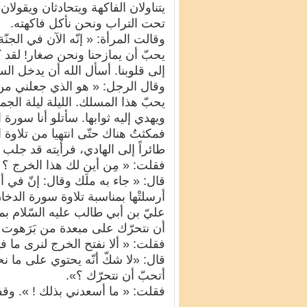
يتناولان الفاكهة ويتحادثان ويقولان
تحت التراب ونحن نأكل فاكهته.
وقالت المرأة: « إنّه الآن في الجنّة
يحبّ أن يمازحنا ونحن صغار! لقد كان
إلى قلوبنا. أسأل الله أن يدخل الس
وقال الرجل: « هو الذي جعلني من
يحبّ هذا المسلك. الليلة ليلة الجم
ويهدي إليه ثوابها. سأتلو أنا سورة
فمكثتُ هناك حتّى انتهيا من تلاوة 
طائراً إلى الهادي، فرأيته قد جلب
فقلت: « مِن أين لك هذا الخرج ؟ 
قال: « جاء به ملَك وقال: إنّ في أ
أرسلتْها بمناسبة تلاوة سورة الدخا
عليّ بن أبي طالب عليه السّلام بم
أن نتحرّك على مبعدة من بَرَهوت 
فقلت: « ألا نفتح الخرج لنرى ما في
قال: «لا شكّ أنّه يحتوي على ما 
أتحبّ أن نتحرّك ؟».
فقلت: « ما أسعدني بذلك ! ». وقف