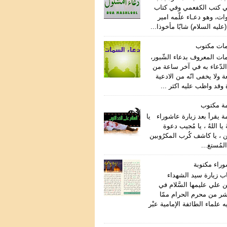
ي كتب الكفعمي وفي كتاب
ات، وهو دعـاء علّمه امير
عليه السلام) شابّا مأخوذا...
مات مكتوب
مات المعروف بدعاء الشّبور،
لدّعاء به في آخر ساعة من
ة ولا يخفى انّه من الادعية
وقد واظب عليه اكثر ...
مة مكتوب
ة يقرأ بعد زيارة عاشوراء يا
هُ يا اللهُ ، يا مُجيب دعوة
ن ، يا كاشف كُرب المكرُوبين
المُستغ...
وراء مكتوبة
اب زيارة سيد الشهداء
 علي عليمها السَّلام في
اشر من محرم الحرام ممّا
علماء الطائفة الإمامية عبْر