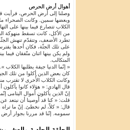
أهوال أرض الحرص
وصلنا إلى أرض الحرص، فرأيت قو
وبعضها سمين. وكانت الصحراء مليئة
الكلاب تتصارع فيما بينها على الته
من الأكل، كانت تسقط منهوكة القوى
تطرد الأضعف، وتتقدّم تنهش الجثّة
على تلك الجثّة، فكان أحدها يفترس ا
ولم يكن بينها اثنان متّفقان فيما ب
المتكالب.
« إنّما الدنيا جيفة يطلبها الكلاب ».
كان بعض الذين أكلوا من تلك الجي
وكانت الكلاب الأُخرى لا تقترب منهم
قال الهادي: « هؤلاء كانوا يأكلون 
إنّ الذين يأكلون أموال اليتامى إنّما 
قلت: « كنا قد أُوصينا أن نبتعد عن 
قال: « كلاّ، لم نخطئ. إنّ ما تراه
سمومه. إنّنا قد مررنا بجوار أرض
الحلقة الحادية والعشرو