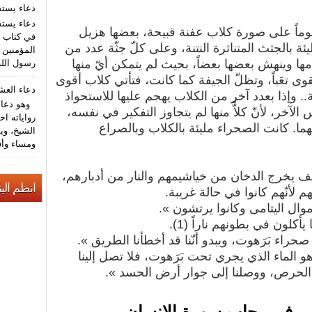
دعاء يست
دعاء يستش
ماً على صورة كلاب عفنة قبيحة، بعضها هزيل
في كتاب م
 بالجثث المتناثرة النتنة، وعلى كلّ جثّة عدد من
المؤمنين (
امها وينهش بعضها بعضاً، بحيث لم يتمكن أيّ منها
رسول الله
 تعَباً، وتظلّ الجيفة كما كانت، فتأتي كلاب أقوى
دعاء الع
.. وإذا بعدد آخر من الكلاب يهجم عليها للاستحواذ
وهو دعاء 
لآخر، لأنّ كلاًّ منها لم يتجاوز التفكير في نفسه،
رواياته اخ
ينهما. كانت الصحراء مليئة بالكلاب وبالصراع
الشيخ، وي
ومساء وأف
ف يخرج الدخان من خياشيمهم والنار من أدبارهم،
انظم الين
 لأنّهم كانوا في حالة غريبة.
أموال اليتامى وكانوا يرتشون ».
يأكلون في بطونهم ناراً (1).
صحراء بَرَهوت، ويبدو أنّنا قد أخطأنا الطريق ».
 هو الماء الذي يجري تحت بَرَهوت، فلا تصل إلينا
 الحرص، ووصلنا إلى جوار أرض الحسد ».
ن - في رحاب سورة الإنسان