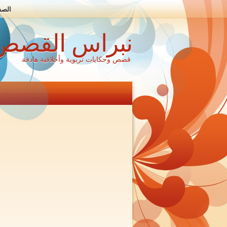
الصف
نبراس القصص
قصص وحكايات تربوية وأخلاقية هادفة