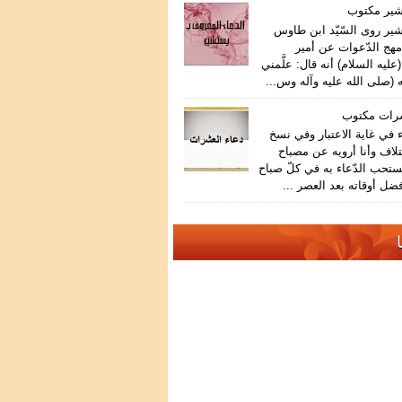
شير مكتوب
ير روى السّيّد ابن طاوس
هج الدّعوات عن أمير
عليه السلام) أنه قال: علَّمني
 (صلى الله عليه وآله وس...
شرات مكتوب
في غاية الاعتبار وفي نسخ
تلاف وأنا أرويه عن مصباح
ستحب الدّعاء به في كلّ صباح
ضل أوقاته بعد العصر ...
ا