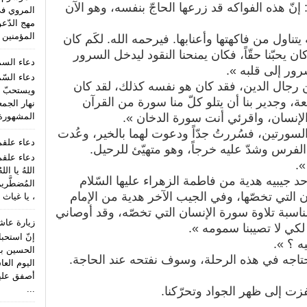
: إنّ هذه الفواكه قد زرعها الحاجّ بنفسه، وهو الآن
المروي ف
مهج الدّعو
المؤمنين (
 يتناول من فاكهتها وأعنابها. فيرحمه الله. لكَم كان
 يحبّنا حقّاً، فكان يمنحنا النقود ليدخل السرور
دعاء الس
رور إلى قلبه ».
دعاء السّ
 رجال الدين، فقد كان هو نفسه كذلك، لقد كان
ويستحبّ ا
عة، وجدير بنا أن يتلو كلّ منا سورة من القرآن
نهار الجمع
المشهورة 
 الإنسان، واقرئي أنت سورة الدخان ».
السورتين، فسُررتُ جدّاً ودعوت لهما بالخير، وعُدت
دعاء علق
 الفرس وشدّ عليه خرجاً، وهو متهيّئ للرحيل.
دعاء علقم
».
اللهُ يا الل
حد جيبيه هدية من فاطمة الزهراء عليها السّلام
المُضطَّري
ن التي تخصّها، وفي الجيب الآخر هدية من الإمام
، يا غياث 
ناسبة تلاوة سورة الإنسان التي تخصّه، وقد أوصاني
زيارة عاش
لكي لا تصيبنا سمومه ».
إنّ استحب
ه ؟ ».
الحسين بن
نحتاجه في هذه الرحلة، وسوف نفتحه عند الحاجة.
اليوم الع
أصفق عليه 
...
زت إلى ظهر الجواد وتحرّكنا.