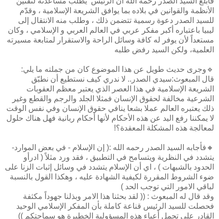
فأبلغ السيد الصدر رحمه الله أن الرئيس يطلب مساعدته لتقنين
الأنظمة والقوانين في بلاده بما يوافق الشريعة الإسلامية ، وقدّم
للسيد الصدر دعوة رسمية تتضمن ذلك ، وطلب منه الانتقال إلى
ليبيا باعتباره أكبر مفكر عربي في العالم العربي و الإسلامي ، وكان
مستعداً لأن يوفر له كافة وسائل الراحة والاستقرار لمتابعة مسيرته
العلمية، ولكن السيد رفض طلبه
🔹وجرى حديث طويل عن هذا الموضوع كان من جملته ما يلي:
قال المبعوث:سيدي الصدر.. لا ندري كيف نستطيع أن نطبّق
الشريعة الإسلامية في هذا العصر الذي يعتبر معظم العقوبات
الشرعية مخالفة لحقوق الإنسان فمثلا الجلد والرجم والقطع وغير
ذلك يعتبره العالم عملا بشعا ينافي حقوق الإنسان وفي نفس الوقت
لا يمكننا رفع اليد عن هذه الأحكام لأنها أحكام ربانية فهل هناك حلول
لمعالجة هذه المشكلة المعقدة؟!
🔸فأجابه السيد الصدر رحمه الله :( إن الإسلام - في بعض الموارد-
يتشدد في النظرية ويتسامح في التطبيق ، فقد ورد مثلاً ( ادرأو
الحدود بالشبهات ) ، اي أن الإسلام يتشدد في وسائل إثبات الزنا على
ضوء الشروط المقررة لكيفية الشهادة عليه ، وهكذا القول بالنسبة
لباقي الامور التي توجب الحد )
وقد قال له المبعوث : (( لقد بحثنا هذا الامر وبذلنا جهوداً مكثفة
فحصلت للسيد الرئيس قناعة كاملة بأن المفكر الإسلامي الوحيد
القادر على تحمل أعباء هذه المسؤولية الخطيرة هو سماحتكم ))