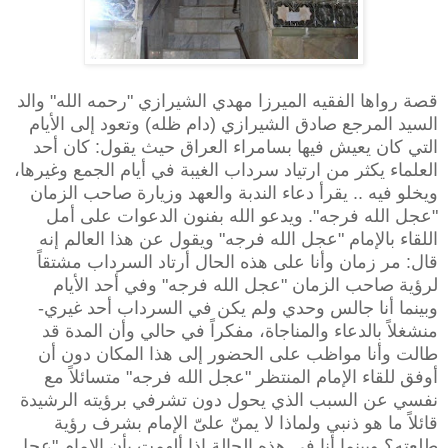
قصة رواها الفقيه الميرزا مهدي الشيرازي "رحمه الله" والد
السيد المرجع صادق الشيرازي (دام ظله) وتعود إلى الأيام
التي كان يعيش فيها بسامراء العراق حيث يقول: كان أحد
العلماء يكثر من ارتياد سرداب الغيبة في أيام الجمع وغيرها،
ويخلو فيه .. يقرأ دعاء الندبة والعهد وزيارة صاحب الزمان
"عجل الله فرجه". ويدعو الله بفنون الدعوات على أمل
اللقاء بالإمام "عجل الله فرجه" ويقول عن هذا العالم إنه
قال: مر زمان وأنا على هذه الحال أرتاد السرداب مشتقاً
لرؤية صاحب الزمان "عجل الله فرجه" وفي أحد الأيام
وبينما أنا جالس وحدي ولم يكن في السرداب أحد غيري-
منشغلاً بالدعاء والمناجاة، مفكراً في حالي وأن المدة قد
طالت وأنا مواظب على الحضور إلى هذا المكان دون أن
أوفق للقاء الإمام المنتظر "عجل الله فرجه" متسائلاً مع
نفسي عن السبب الذي يحول دون تشرفي برؤيته الرشيدة
قائلاً ما هو ذنبي ولماذا لا يمنّ علىّ الإمام بشرف رؤية
طلعته؟ وبينما أنا في هذه الحالة إذا ألهمت بأن الإمام "عجل