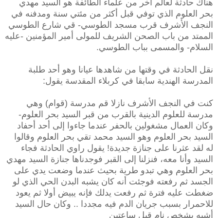
هناك حادثة لعالم آخر من علماء الطائفة هو السيد مهدي
بحر العلوم الذي توفي قبل أكثر من مئتي سنة ومدفنه في
النجف الأشرف قرب مسجد الطوسي- قي شارع الطوسي
الممتد من باب الصحن الشريف للمولى أمير المؤمنين -عليه
الس
لا
م- والمسمى بباب الطوسي.
نقل الحادثة في وقتها من شاهدها عيانا وهو أحد طلبة
المدرسة الهندية سابقا في كربلاء المقدسة يقول:
كنت في النجف الأشرف نازلا قم مدرسة (قوام) وهي
مدرسة للعلوم الدينية بالقرب من قبر السيد بحر العلوم-
وكان العمال مشغولين بالحفر عندما جاءوا إلى أحد أحفاد
السيد بحر العلوم وهو السيد محمد تقي بحر العلوم وقالوا
له لقد عثرنا على جنازة جديدة! يقول راوي الحادثة فجاء
السيد وأنا معه، فنزلنا إلى القبر فوجدناها جنازة السيد مهدي
بحر العلوم وهي تبدو طرية بحيث عندما وضعت يدي على
الجسد ثم رفعته فوجئت أنه كان يشبه البدن الحي الذي لو
ضغطت عليه فترة ثم رفعت يدلك فإنه يبيض
أولا
ثم يعود
للاحمرار بسبب جريان الدم فيه مجددا .. وكان حال السيد
أشبه بشخص نام قبل ساعتين