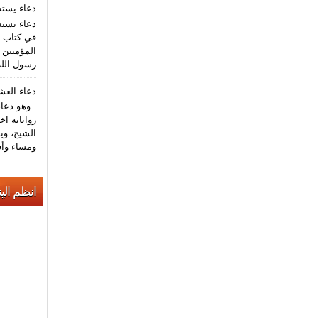
دعاء يست
دعاء يستش
في كتاب م
المؤمنين (
رسول الله
دعاء الع
وهو دعاء 
رواياته اخ
الشيخ، وي
ومساء وأف
انظم الين