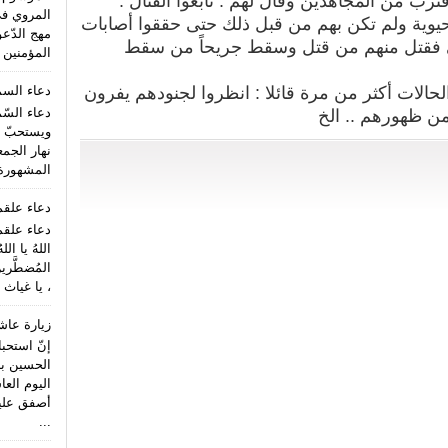
 من المجاهدين وقال لهم : تابعوا القتال .
المروي ف
حيوية ولم تكن بهم من قبل ذلك حتى حققوا
أصابات
مهج الدّعو
فقتل منهم من قتل وسقط جريحاً من سقط
المؤمنين (
الات أكثر من مرة قائلا : انظروا لجنودهم يفرون
دعاء الس
دعاء السّ
من ظهورهم .. الخ
ويستحبّ ا
نهار الجمع
المشهورة 
دعاء علق
دعاء علقم
اللهُ يا الل
المُضطَّري
، يا غياث 
زيارة عاش
إنّ استحب
الحسين بن
اليوم الع
أصفق عليه 
...