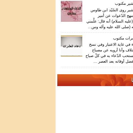
شير مكتوب
ير روى السّيّد ابن طاوس
هج الدّعوات عن أمير
عليه السلام) أنه قال: علَّمني
 (صلى الله عليه وآله وس...
شرات مكتوب
في غاية الاعتبار وفي نسخ
تلاف وأنا أرويه عن مصباح
ستحب الدّعاء به في كلّ صباح
ضل أوقاته بعد العصر ...
ا