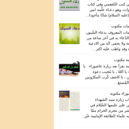
ي كتب الكفعمي وفي كتاب
ات، وهو دعـاء علّمه امير
عليه السلام) شابّا مأخوذا...
مات مكتوب
مات المعروف بدعاء الشّبور،
لدّعاء به في آخر ساعة من
ة ولا يخفى انّه من الادعية
وقد واظب عليه اكثر ...
مة مكتوب
ة يقرأ بعد زيارة عاشوراء يا
هُ يا اللهُ ، يا مُجيب دعوة
ن ، يا كاشف كُرب المكرُوبين
المُستغ...
وراء مكتوبة
اب زيارة سيد الشهداء
 علي عليمها السَّلام في
اشر من محرم الحرام ممّا
علماء الطائفة الإمامية عبْر