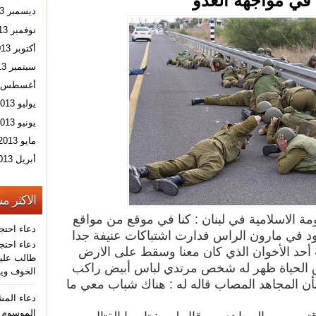
في مواجهة العدو
ديسمبر 2013
نوفمبر 2013
أكتوبر 2013
سبتمبر 2013
أغسطس 2013
يوليو 2013
يونيو 2013
مايو 2013
أبريل 2013
الاكثر م
ة الاسلامية في لبنان : كنا في موقع من مواقع
دعاء احتج
د في مارون الراس فدارت اشتباكات عنيفة جدا
دعاء احتجا
أحد
الأخوان
الذي كان معنا وسقط على الارض
طالب عليه
 الحياة ظهر له شخص مرتدي لباس أبيض راكب
الخوف ويو
ن المجاهد المصاب قاله له : هناك شباب معي
ما
دعاء الم
الموسوم ب