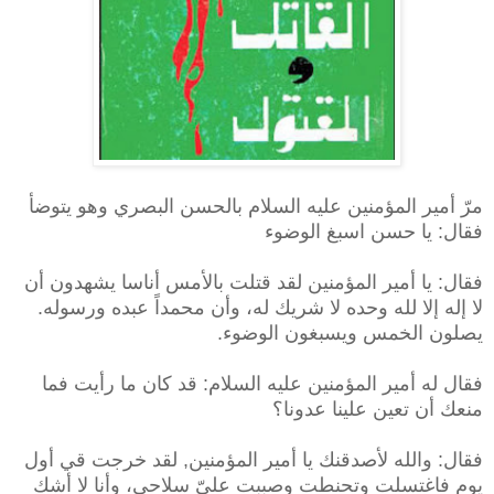
مرّ أمير المؤمنين عليه السلام بالحسن البصري وهو يتوضأ
فقال: يا حسن اسبغ الوضوء
فقال: يا أمير المؤمنين لقد قتلت بالأمس أناسا يشهدون أن
لا إله إلا لله وحده لا شريك له، وأن محمداً عبده ورسوله.
يصلون الخمس ويسبغون الوضوء.
فقال له أمير المؤمنين عليه السلام: قد كان ما رأيت فما
منعك أن تعين علينا عدونا؟
فقال: والله لأصدقنك يا أمير المؤمنين, لقد خرجت قي أول
يوم فاغتسلت وتحنطت وصببت علىّ سلاحي، وأنا لا أشك