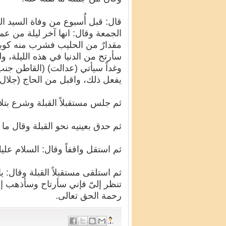
قال: قبل أُسبوع من وفاة السيد 
الجمعة وقال: انها آخر ليلة من ع
مقدارٌ من الحليب فشرب منه كوبي
سأرتح من الدنيا في هذه الليلة، و
وغداً سيأتي (عدالت) (القاطن جن
يفعل ذلك، واقبل من الحاج (جلال ا
ثم جلس مستقبلاً القبلة وشرع بتلا
ثم حدق بعينيه نحو القبلة وقال ما ي
ثم استقل واقفاً وقال: السلام عليك
ثم استلقى مستقبلاً القبلة وقال: ي
تنظر إلىّ فإني سأرتاح وسأذهب إ
رحمة الحق تعالى.