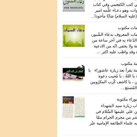
ي كتب الكفعمي وفي كتاب
ات، وهو دعـاء علّمه امير
عليه السلام) شابّا مأخوذا...
مات مكتوب
مات المعروف بدعاء الشّبور،
لدّعاء به في آخر ساعة من
ة ولا يخفى انّه من الادعية
وقد واظب عليه اكثر ...
مة مكتوب
ة يقرأ بعد زيارة عاشوراء يا
هُ يا اللهُ ، يا مُجيب دعوة
ن ، يا كاشف كُرب المكرُوبين
المُستغ...
وراء مكتوبة
اب زيارة سيد الشهداء
 علي عليمها السَّلام في
اشر من محرم الحرام ممّا
علماء الطائفة الإمامية عبْر