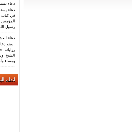
دعاء يست
دعاء يستش
في كتاب م
المؤمنين (
رسول الله
دعاء الع
وهو دعاء 
رواياته اخ
الشيخ، وي
ومساء وأف
انظم الين