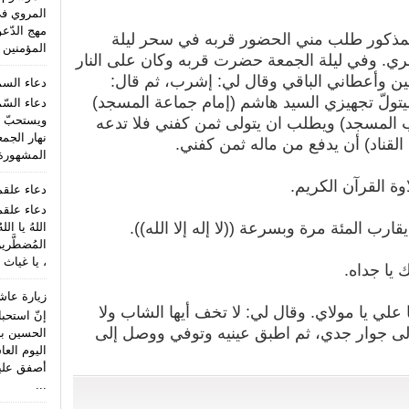
المروي ف
مهج الدّعو
المذكور طلب مني الحضور قربه في سحر ليلة
المؤمنين (
مري. وفي ليلة الجمعة حضرت قربه وكان على النار
ن وأعطاني الباقي وقال لي: إشرب، ثم قال:
دعاء الس
ليتولّ تجهيزي السيد هاشم (إمام جماعة المسجد)
دعاء السّ
ويستحبّ ا
ب المسجد) ويطلب ان يتولى ثمن كفني فلا تدعه
نهار الجمع
لقناد) أن يدفع من ماله ثمن كفني.
المشهورة 
وة القرآن الكريم.
دعاء علق
دعاء علقم
قارب المئة مرة وبسرعة ((لا إله إلا الله)).
اللهُ يا الل
المُضطَّري
، يا غياث 
 يا جداه.
زيارة عاش
ا علي يا مولاي. وقال لي: لا تخف أيها الشاب ولا
إنّ استحب
لى جوار جدي، ثم اطبق عينيه وتوفي ووصل إلى
الحسين بن
اليوم الع
أصفق عليه 
...