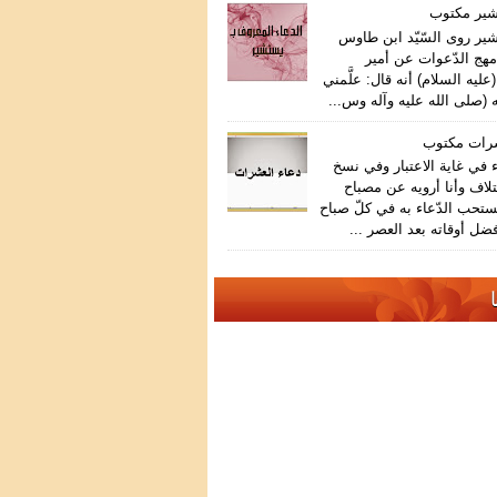
شير مكتوب
ير روى السّيّد ابن طاوس
هج الدّعوات عن أمير
عليه السلام) أنه قال: علَّمني
 (صلى الله عليه وآله وس...
شرات مكتوب
في غاية الاعتبار وفي نسخ
تلاف وأنا أرويه عن مصباح
ستحب الدّعاء به في كلّ صباح
ضل أوقاته بعد العصر ...
ا