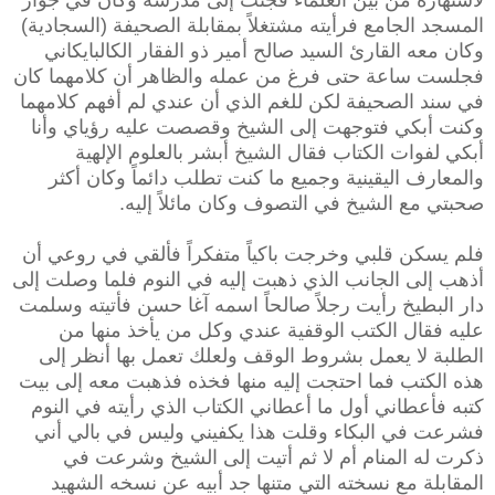
المسجد الجامع فرأيته مشتغلاً بمقابلة الصحيفة (السجادية)
وكان معه القارئ السيد صالح أمير ذو الفقار الكالبايكاني
فجلست ساعة حتى فرغ من عمله والظاهر أن كلامهما كان
في سند الصحيفة لكن للغم الذي أن عندي لم أفهم كلامهما
وكنت أبكي فتوجهت إلى الشيخ وقصصت عليه رؤياي وأنا
أبكي لفوات الكتاب فقال الشيخ أبشر بالعلوم الإلهية
والمعارف اليقينية وجميع ما كنت تطلب دائماً وكان أكثر
صحبتي مع الشيخ في التصوف وكان مائلاً إليه.
فلم يسكن قلبي وخرجت باكياً متفكراً فألقي في روعي أن
أذهب إلى الجانب الذي ذهبت إليه في النوم فلما وصلت إلى
دار البطيخ رأيت رجلاً صالحاً اسمه آغا حسن فأتيته وسلمت
عليه فقال الكتب الوقفية عندي وكل من يأخذ منها من
الطلبة لا يعمل بشروط الوقف ولعلك تعمل بها أنظر إلى
هذه الكتب فما احتجت إليه منها فخذه فذهبت معه إلى بيت
كتبه فأعطاني أول ما أعطاني الكتاب الذي رأيته في النوم
فشرعت في البكاء وقلت هذا يكفيني وليس في بالي أني
ذكرت له المنام أم لا ثم أتيت إلى الشيخ وشرعت في
المقابلة مع نسخته التي متنها جد أبيه عن نسخه الشهيد