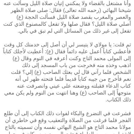
وأنا مشتغل بالقضاء ولا يمكنني إتيان صلاة الليل وسألت عنه
شيخنا البهائي (رحمه الله تعالى) فقال: صلى صلاة الظهر
والعصر والمغرب بقصد صلاة الليل فسألت الحجة (ع)
أصلي صلاة الليل؟ فقال صلها ولا تفعل كالمصنوع الذي كنت
تفعل إلى غير ذلك من المسائل التي لم تبق في بالي.
ثم قلت: يا مولاي لا يتيسر لي أن أصل إلى خدمتك كل وقت
فأعطني كتاباً أعمل عليه دائماً فقال (ع): أعطيت لأجلك كتاباً
إلى المولى محمد التاج وكنت أعرفه في النوم وقال (ع)
اذهب وخذه منه فخرجت من باب المسجد إلى ذلك
الشخص فلما رآني قال لي بعثك الصاحب (ع) إلي؟ قلت
نعم فأخرج من جيبه كتاباً قديماً فلما فتحته ظهر لي أنه
كتاب الدعاء فقبلته ووضعته على عيني وانصرفت عنه
متوجهاً إلى الصاحب (ع) وهنا انتهت من النوم ولم يكن معي
ذلك الكتاب.
فشرعت في التضرع والبكاء لفوات ذلك الكتاب إلى أن طلع
الفجر فلما فرغت من الصلاة والتعقيب وقع في خاطري أن
مولانا محمد التاج هو الشيخ البهائي نفسه وأن تسميته بالتاج
لاشتهاره من بين العلماء فجئت إلى مدرسه وكان في جوار