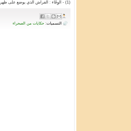
(1) - الوِقَاء : الفراش الذي يوضع على ظهر الدابة ليركب عليه .
التسميات:
حكايات من الصحراء