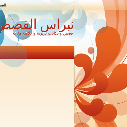
الصف
نبراس القصص
قصص وحكايات تربوية وأخلاقية هادفة