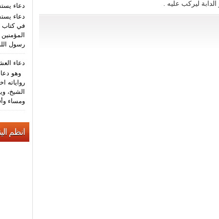
دعاء يست
دعاء يستش
في كتاب م
المؤمنين (
رسول الله
دعاء الع
وهو دعاء 
رواياته اخ
الشيخ، وي
ومساء وأف
انظم الين