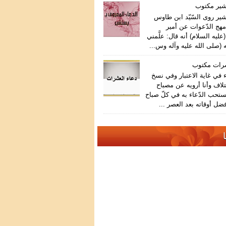
شير مكتوب
ير روى السّيّد ابن طاوس
هج الدّعوات عن أمير
عليه السلام) أنه قال: علَّمني
 (صلى الله عليه وآله وس...
شرات مكتوب
في غاية الاعتبار وفي نسخ
تلاف وأنا أرويه عن مصباح
ستحب الدّعاء به في كلّ صباح
ضل أوقاته بعد العصر ...
ا