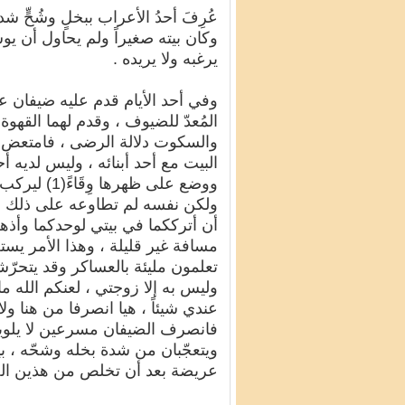
عُرِفَ أحدُ الأعراب ببخلٍ وشُحٍّ شد
وكان بيته صغيراً ولم يحاول أن يو
يرغبه ولا يريده .
وفي أحد الأيام قدم عليه ضيفان ع
المُعدّ للضيوف ، وقدم لهما القهوة
والسكوت دلالة الرضى ، فامتعض بي
البيت مع أحد أبنائه ، وليس لديه أحد
ووضع على ظه
ولكن نفسه لم تطاوعه على ذلك ، فترك
أن أترككما في بيتي لوحدكما وأذهب
مسافة غير قليلة ، وهذا الأمر يس
تعلمون مليئة بالعساكر وقد يتحرّشو
وليس به إلا زوجتي ، لعنكم الله ما أ
عندي شيئاً ، هيا انصرفا من هنا ولا
فانصرف الضيفان مسرعين لا يلويا
ويتعجّبان من شدة بخله وشحّه ، بين
عريضة بعد أن تخلص من هذين الضي