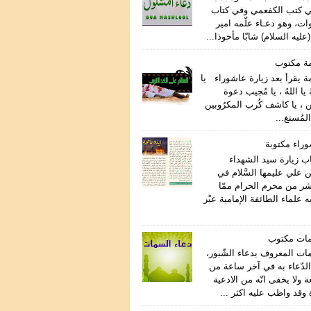
ي كتب الكفعمي وفي كتاب
ات، وهو دعـاء علّمه امير
عليه السلام) شابّا مأخوذا...
مة مكتوب
ة يقرأ بعد زيارة عاشوراء يا
هُ يا اللهُ ، يا مُجيب دعوة
ن ، يا كاشف كُرب المكرُوبين
المُستغ...
وراء مكتوبة
اب زيارة سيد الشهداء
 علي عليمها السَّلام في
اشر من محرم الحرام ممّا
علماء الطائفة الإمامية عبْر
مات مكتوب
مات المعروف بدعاء الشّبور،
لدّعاء به في آخر ساعة من
ة ولا يخفى انّه من الادعية
وقد واظب عليه اكثر ...