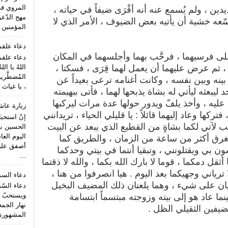
المروي ف
يدين ، ولم يُسمع عنه أنه أقْرَى ضيفاً في حياته ،
مهج الدّعو
سّعه خشية أن يأتيه بعض الضيوف ، الأمر الذي لا
المؤمنين (
دعاء علق
لى فرسيهما ، فرحَّب بهما وأجلسهما في المكان
دعاء علقم
اللهُ يا الل
 ، ثم عرض عليهما أن يعمل لهما قِرَى ، فسكتا ،
المُضطَّري
نه وبين نفسه ، وكانت أغنامه ترعى بعيداً عن
، يا غياث 
 ليبعثه ليأتي له بشاة يذبحها لهما ، فأتى ببهيمته
رها وِقَاءً(1) ليركب عليه ، وأخذ يلفّ ويدور حولها عدة مرات ليركبها
زيارة عاش
ها وعاد إليهما قائلاً : يا قليلي الحياء ، تريدانني
إنّ استحب
 لآتي لكما بشاةٍ من القطيع الذي يبعد عن البيت
الحسين بن
اليوم الع
تغرق أكثر من ساعة من الزمان ، والطريق كما
أصفق عليه 
ن بي ويقتلونني ، وتبقيا أنتما في بيتي وحدكما
...
ثقل دمكما ، قوما لا بارك الله بكما ، والله لا ذقتما
 ترياني وجهيكما بعد اليوم . هيا انصرفوا من هنا ،
دعاء الس
ن على شيء ، وهما يلعنان ذلك المضيف البخيل
دعاء السّ
ويستحبّ ا
ما عاد هو إلى بيته وزوجته مبتسماً ابتسامة
نهار الجمع
فين الثقيلي الظل .
المشهورة 