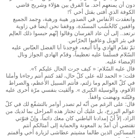
دون أن يمنعهم أحد. ما الفرق بين هؤلاء وشريح قاضي
الكوفة الذي أفتى بقتل أخي ؟!
وانعقدت الأنفاس في الصدور هيبة ورهبة، وجمد الجميع
واقفين كالخُشُب المسنّدة، ووقفنا نحن أيضاً في زاوية
نرتعد.. إلى أن عاد الفرسان وقالوا إنّهم حبسوا ذلك العالِم
في بئر الويل وعاقبوا الحرّاس.
ثمّ تقدّم الهادي وأنا أتبعه، فوجدنا أبا الفضل العبّاس عليه
السّلام فسلّمنا عليه تعظيماً، وقدّم الهادي الجواز ونال
الإمضاء عليه.
قال عليه السّلام: « كيف جرت الحال عليكم ؟».
قلت: « الحمد لله على كلّ حال، لقد كنتم أنتم رجاءنا وأملنا
في كلّ العوالم وما زلتم، فأنتم السبيل الأعظم، والصراط
الأقوم، والوسيلة الكبرى ». وألقيت بنفسي مرّة أُخرى عليه
وقبّلته ونهضت واقفاً.
قال: على الرغم من أنّه لم تصدر أوامر بالتشفّع لك في كلّ
عوالم البرزخ، بل عليك أن تجتاز هذه المراحل بما لديك من
الزاد، إلاّ أنّ إمدادنا الباطني كان معك دائماً، وإنّ فتوّتي
تقتضي أن أمدّ يد المعونة والحماية إلى أمثالكم أنتم
المساكين الذين طالما مشيتم عطاشى لزيارة أخي وأقمتم