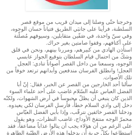
وخرجنا حتّى وصلنا إلى ميدان قريب من موقع قصر
السلطنة، فرأينا على جانبَي الطريق فتياناً حسان الوجوه،
وفي سنّ واحدة، في صَفّين متقابلين، وسيوفهم مُصلّتة
على أكتافهم، وقفوا صامتين بغير حراك.
استأذن الهادي من كبيرهم، ومررنا بينهم، ونحن في قلق
وشكّ من احتمال قيام السلطان بتوقيع الجواز عابسي
الوجوه، وسمعنا من داخل القصر أصواتاً تنادي: العجل
العجل! وانطلق الفرسان مندفعين وأبدانهم ترتعد خوفاً من
تلك الأصوات.
سألنا أحد الخارجين من القصر عن الخبر، فقال: إنّ أبا
الفضل العباس عليه السّلام غاضب على أحد علماء السوء
الذين كان ينبغي أن يظلّ محبوساً في أرض الشهوات، ولكنّه
دخل إلى وادي السلام خطأً، فأرسل الفرسان لكي يعيدوه.
ودخلنا القصر خائفين نترقّب، وإذا بأبي الفضل العبّاس
محمرّ الوجه منتفخ الأوداج، غاضب النظرات، وهو يقول
على الرغم من أن هؤلاء يجب أن ينالوا عذاباً مضاعفاً، فقد
استطاعوا بكلّ حرية أن يدخلوا هذه الأرض الطيّبة الطاهرة