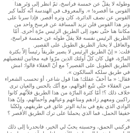
وطوله لا يقلّ عن خمسة فراسخ، ثمّ انظر إلى وَتَر هذا
القوس ما أقصره! ». والمعروف في الهندسة أنّه كلّما كبر
القوس عن نصف الدائرة، كان وتره أقصر. فإذا سرنا على
وتر هذا القوس فلن تزيد المسافة عن فرسخ واحد من
مكاننا هنا حتّى نعود إلى الطريق الرئيس مرّة اُخرى. أمّا
الطريق الرئيس نفسه فلا يقلّ طوله عن خمسة فراسخ،
والعاقل لا يختار الطريق الطويل على القصير.
قلت: « إنّ الطريق الرئيس لا يصير طريقاً رئيساً إلاّ بكثرة
المارّة، فهل كان كلّ اُولئك الذين مرّوا فيه مجانين لتفضيلهم
الطريق الطويل على القصير؟ مع أنّ العقلاء قالوا: امش
في طريق سلكه السالكون ».
فقال: « ما أخفّ عقلك! هذا قول شاعر، أوَ تحسب الشعراء
من العقلاء حتّى تتّبع أقوالهم، مع أنّك بالحس والعيان ترى
خلاف ذلك ؟! أمّا كثرة المارّة من هذا الطريق فلأنّهم كانوا
راكبين ومعهم زادهم ومتاعهم وعيالهم وأحمالهم، وإنّ هذا
الوادي الذي يقع في بداية الوتر عائق في طريقهم، ولكنّنا
خفيفا الحمل، فما الذي يحملنا على ترك الطريق الأقصر ؟
».
فركبني الحمق، وحسبته يحبّ لي الخير، فانحدرنا إلى ذلك