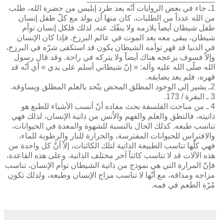
1ـ جاء في بعض الروايات أنّه بعد طرد إبليس من حضرة الله، طلب
من الله عدداً من الطلبات، كان منها أن يولد مع كلّ طفل إنسان
طفل شيطان أيضاً يلازمه ولا ينفّك عنه. لذلك فلكل إنسان توأم
شيطان، يبقى معه بعد الموت في عالم البرزخ. فإذا كان الإنسان
في الدنيا قد قهر توأمه الشيطان يكون قد استكفى شرّه في البرزخ،
وإلاّ فسوف يزعجه هناك أيضاً ولا يتركه في راحة. وقد قال رسول
الله صلّى الله عليه وآله: « إنّ شيطاني أسلم على يدي » أي أنّه قد
قهره، فلم يعد يضايقه.
2ـ يشير إلى الوجود المطلق المحض يتّحد بالعلم المطلق ويساوقه.
3 ـ البقرة / 173.
4 ـ من مباحث الفلسفة بحث مفاده أنّ أنسب الأشياء للطبع هو
ذاتيته، فالنطق والعلم والفهم والاُنس من ذاتية الإنسان، لذلك فهي
تناسب طبعه. كذلك الحال بالنسبة للشهوة والمعدة في الحيوانات،
والافتراس للحيوانات المفترسة، والحرارة للنار والرطوبة للماء،
فهي كلّها تناسب الطبيعة الذاتية لتلك الكائنات، إلاّ أنَّ كل واحدة من
هذه الآلات قد لا تناسب كائناً آخر مختلف الذاتية. وعلى هذه القاعدة،
فإنّ المرارة التي هي نموذج من ذاتية الشيطان توأم الإنسان، تناسب
مزاجه ومذاقه، مع أنّها لا تناسب مزاج الإنسان وطبعه، ولذلك تكون
مُرّة الطعم في فمه.