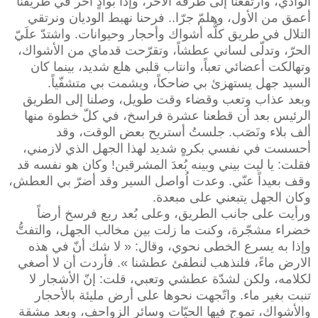
الوادي، وارتفعنا إلى طرفه الآخر، وإذا بوادٍ آخر في طريقنا
أعمق من الأول، وهلمّ جرّا.. فرحنا نهبط الوديان ونرتقي
التلال في طريق كلُّه أشواك وأحجار وحيوانات. واشتدّ علَيّ
الحرّ، وتدلّى لساني عطشاً، وتقرّحت قدماي من الأشواك،
وتهالكت أعضائي تعباً، وانتاب قلبي هلع شديد، بينما كان
السيد جهل يستهزئ بي ضاحكاً، ويشمت بي متشفّياً.
وبعد عذاب وتعب وقضاء وقت طويل، وصلنا إلى الطريق
الرئيس بعد أن قطعنا عشرة فراسخ، في كلّ خطوة منها
ألف بلاء ونَصَب. جلستُ أستريح بعض الوقت، وقد
أحسست في نفسي بكرهٍ شديد لهذا الجهل الذي لازمني،
فقلت: يا ليت بيني وبينه بُعدَ المشرقين! وكان هو نفسه قد
وقف بعيداً عنّي. وعدت اُواصل السير وقد أضرّ بي العطش،
وكان الجهل يتبعني على مبعدة.
ورأيت على جانب الطريق، وعلى بُعد ربع فرسخ أرضاً
خضراء مشجّرة، وكنت ما زلت بين مخالب الجهل، والتفتُّ
وإذا به يسرع الخطى نحوي، وقال: « لا شك أنّ في هذه
الارض ماءً، فلنذهب لنطفئ عطشنا ». فأردت أن لا أصغي
لكلامه، ولكن لشدّة عطشي وتعبي، قلت: إنّ الأشجار لا
تنبت بغير ماء. واتّجهت نحوها على أرض مليئة بالأحجار
والأشواك، تموج فيها الحيّات وسائر الزواحف، وبعد مشقة