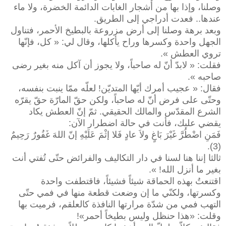
وصلنا، وإذا بها من أشجار الغابات الدائمة الخضرة، ولا ماء
عندها.. فعدت أدراجي إلى الطريق.
وبعد برهة وصلنا إلى أرض مزروعة بالبطيخ الأحمر، فتناول
الجهل واحدة وكسرها وراح يأكلها، وقال لي: « كل، فإنّها
تروي العطش ».
فقلت: « لابدّ أنّ له صاحباً، ولا يجوز أن آكل منه بغير رضى
صاحبه ».
فقال: « عجيب أمرك أيّها المتديّن! لعلّه ممّا ينبت بنفسه،
وحتّى على فرض أنّ له صاحباً، ولكن حقّ المارّة حقّ يقرّه
الشرع المقدّس والمالك الحقيقي. ثمّ إنّ العطش يكاد
يقضي عليك، فأنت في حالة اضطرار الآن:
فَمَنِ اضْطُرَّ غَيْرَ بَاغٍ ولاَ عادٍ فَلا إثْمَ عَلَيْهِ إنّ اللهَ غَفُورٌ رَحِيمٌ
(3).
ثالثا إننا هنا لسنا في دار التكاليف والفرائض حتّى تُفتي أنت
بغير ما أنزل الله! ».
اقتنعتُ بهذه الحماقة شيئاً فشيئاً، فاقتطفت واحدة
وكسرتها، ولكنّي ما إن وضعت قطعة منها في فمي حتّى
التهب فمي من شدّة مرارتها النافذة كالعلقم، فرميت بها
وقلت: «هذا حنظل وليس بطيخاً أحمر»!