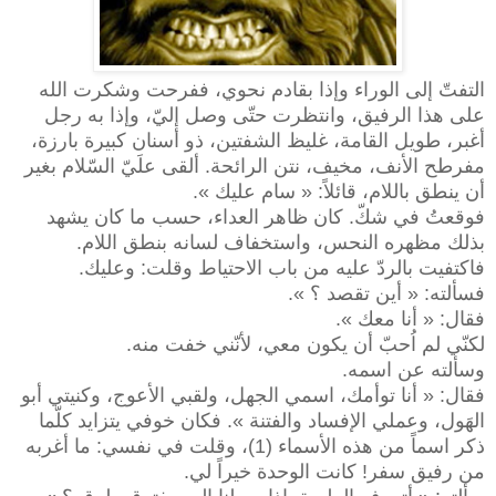
التفتّ إلى الوراء وإذا بقادم نحوي، ففرحت وشكرت الله
على هذا الرفيق، وانتظرت حتّى وصل إليّ، وإذا به رجل
أغبر، طويل القامة، غليظ الشفتين، ذو أسنان كبيرة بارزة،
مفرطح الأنف، مخيف، نتن الرائحة. ألقى علَيّ السّلام بغير
أن ينطق باللام، قائلاً: « سام عليك ».
فوقعتُ في شكّ. كان ظاهر العداء، حسب ما كان يشهد
بذلك مظهره النحس، واستخفاف لسانه بنطق اللام.
فاكتفيت بالردّ عليه من باب الاحتياط وقلت: وعليك.
فسألته: « أين تقصد ؟ ».
فقال: « أنا معك ».
لكنّي لم اُحبّ أن يكون معي، لأنّني خفت منه.
وسألته عن اسمه.
فقال: « أنا توأمك، اسمي الجهل، ولقبي الأعوج، وكنيتي أبو
الهَول، وعملي الإفساد والفتنة ». فكان خوفي يتزايد كلّما
ذكر اسماً من هذه الأسماء (1)، وقلت في نفسي: ما أغربه
من رفيق سفر! كانت الوحدة خيراً لي.