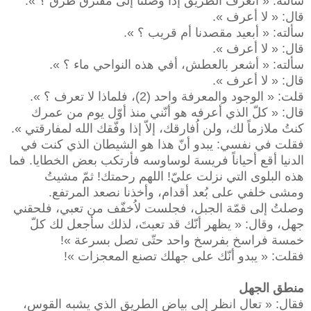
سألته: « أتعرف الطريق إذا وصلنا إلى مفترق طرق ؟ ».
قال: « لا أعرف ».
سألته: « أبعيد مقصدنا أم قريب ؟ ».
قال: « لا أعرف ».
سألته: « أشعر بالعطش، أفي هذه النواحي ماء ؟ ».
قال: « لا أعرف ».
قلت: « الوجود والمعرفة واحد (2)، فلماذا لا تعرف ؟ ».
قال: « كلّ الذي أعرفه هو أنّني منذ أوّل يوم من عمرك
كنتُ ملازماً لك، ولن اُفارقك، إلاّ إذا وفّقك الله لمفارقتي ».
فقلت في نفسي: يبدو أنّ هذا هو الشيطان الذي كنت في
الدنيا أقع أحياناً فريسة لوساوسه فأرتكب بعض الخطايا. فما
هذه البلوى التي نزلت عليّ! اللهم رحمتك! ثمّ مشيتُ
ومشى خلفي على بُعد أقدام، وأخذنا نصعد المرتفع.
وصلتُ إلى قمّة الجبل، فجلست لاُخفّف من تعبي، فلحقني
جهل، وقال: « يظهر أنّك قد تعبتَ، لذلك سأجعل لك كلّ
خمسة فراسخ بفرسخ واحد حتّى تصل بسرعة »!
فقلت: « يبدو أنّك على جهلك تصنع المعجزات »!
منطق الجهل
فقال: « تعال انظر إلى بياض الطريق الذي يشبه القوس،