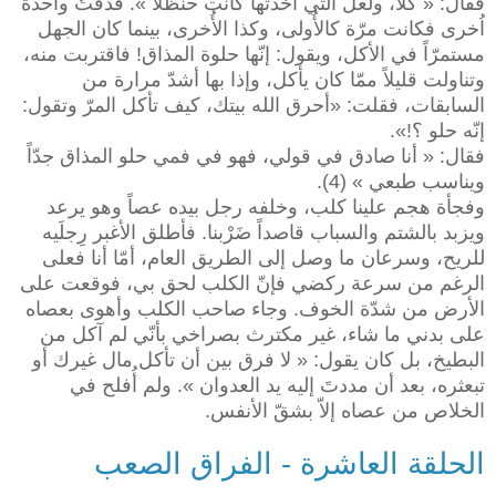
فقال: « كلاّ، ولعلّ التي أخذتها كانت حنظلاً ». فذقتُ واحدة
اُخرى فكانت مرّة كالأُولى، وكذا الأُخرى، بينما كان الجهل
مستمرّاً في الأكل، ويقول: إنّها حلوة المذاق! فاقتربت منه،
وتناولت قليلاً ممّا كان يأكل، وإذا بها أشدّ مرارة من
السابقات، فقلت: «أحرق الله بيتك، كيف تأكل المرّ وتقول:
إنّه حلو ؟!».
فقال: « أنا صادق في قولي، فهو في فمي حلو المذاق جدّاً
ويناسب طبعي » (4).
وفجأة هجم علينا كلب، وخلفه رجل بيده عصاً وهو يرعد
ويزبد بالشتم والسباب قاصداً ضَرْبنا. فأطلق الأغبر رِجلَيه
للريح، وسرعان ما وصل إلى الطريق العام، أمّا أنا فعلى
الرغم من سرعة ركضي فإنّ الكلب لحق بي، فوقعت على
الأرض من شدّة الخوف. وجاء صاحب الكلب وأهوى بعصاه
على بدني ما شاء، غير مكترث بصراخي بأنّي لم آكل من
البطيخ، بل كان يقول: « لا فرق بين أن تأكل مال غيرك أو
تبعثره، بعد أن مددتَ إليه يد العدوان ». ولم أُفلح في
الخلاص من عصاه إلاّ بشقّ الأنفس.
الحلقة العاشرة - الفراق الصعب
_____________________________