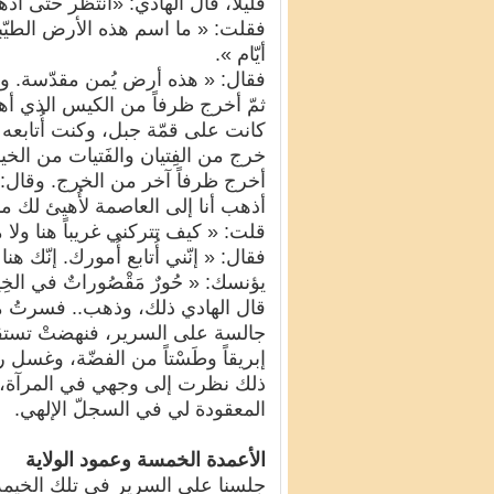
قليلاً، قال الهادي: «انتظر حتّى أ
فقلت: « ما اسم هذه الأرض الطيّب
أيّام ».
فقال: « هذه أرض يُمن مقدّسة. ولا 
ثمّ أخرج ظرفاً من الكيس الذي أهد
كانت على قمّة جبل، وكنت أُتابعه
خرج من الفِتيان والفَتيات من ال
أخرج ظرفاً آخر من الخرج. وقال: 
أذهب أنا إلى العاصمة لأُهيئ لك منز
قلت: « كيف تتركني غريباً هنا ولا
فقال: « إنّني أُتابع أُمورك. إنّ
يؤنسك: « حُورٌ مَقْصُوراتٌ في الخِيامِ * لَم
قال الهادي ذلك، وذهب.. فسرتُ مع
جالسة على السرير، فنهضتْ تست
إبريقاً وطَسْتاً من الفضّة، وغسل
ذلك نظرت إلى وجهي في المرآة، و
المعقودة لي في السجلّ الإلهي.
الأعمدة الخمسة وعمود الولاية
جلسنا على السرير في تلك الخيمة