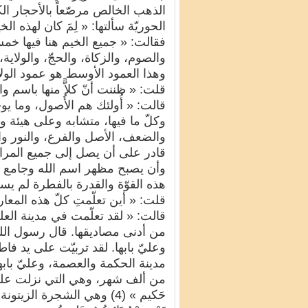
الذهب الخالص مرصّعاً بالأحجار ال
الحوريّة سألتها: « لِمَ كان لهذه ا
فقالت: « جميع الخيم هنا فيها خم
والصوم، والزكاة، والحجّ، والولاية، ول
وهذا العمود الأوسط هو عمود الولاي
قلت: « ظننت أنّ كلاًّ منها باسم و
قالت: « أُولئك هم الأُصول، وما يوج
وكلّ ما فيها، متشابه وعلى هيئة و
والضعف، الأصل والفرع، والنور وال
قادر على أن يصل إلى جميع المرات
وأن يصبح مظهر اسم الله وجامع وج
هذه القوّة والقدرة بالفطرة لم يستطع 
قلت: « أين تعلّمتِ كلّ هذه المعارف
قالت: « لقد تعلّمت في مدينة العل
من أدنى مصاديقها. قال رسول الله ص
وعليّ بابها. لقد تربيّت على يد فا
مدينة الحكمة والعصمة، وعليّ بابها
من ألف شهر، وهي التي نزلت عليها علو
حَكيم » (4) وهي الشجرة الزيتونة ... 