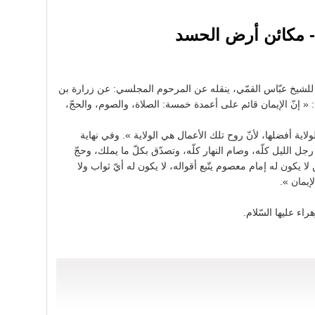
 - مكائن أرض الحسد
، للشيخ عبّاس القمّي، ينقله عن المرحوم المجلسي: عن زرارة بن
ل: « إنّ الإيمان قائم على أعمدة خمسة: الصلاة، والصوم، والحجّ،
ولاية أفضلها، لأنّ روح تلك الأعمال هي الولاية ». وفي نهاية
رجل الليل كلّه، وصام النهار كلّه، وتصدّق بكلّ ما يملك، وحجّ
 يكون له إمام معصوم يتّبع أقواله، لا يكون له أيّ ثواب ولا
إيمان ».