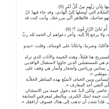
بِإذْنِ رَبِّهِم مِنْ كُلِّ أمْرٍ (5).
ّلام التي أوصلها إليّ الهادي، وقد جاء فيها: انّ
فهو صاحبك. فالظاهر أنّي مزرعتك. وأنت كنت قد
 أْم نَحْنُ الزّارِعُونَ ؟! (6).
 ولا يرجع إلاّ إليه. وآخر دعواهم أن الحمد لله ربِّ
أكلنا، وشربنا، واتكأنا على الوسائد، وقلت: «يبدو
ستريح هنا قليلاً، وهذه الخيمة والأثاث الذي تراه
يام هي للمستقبلين الذين جاؤوا لاستقبال الوافدين
من بساتين ورياحين وأشجار وأثمار هي وقف على
ى موطني ».
تين وبين الخيام، لأتمتّع بهذه المناظر الخلاّبة
ّي ألتقي أحد المعارف ».
ده حاضر. ولكن لابدّ عند دخول خيمة من الاستئذان
رأيت خيمة ابنتك الكبرى، وبالنظر لمعرفتي السابقة
لي. فإذا شئت أن تذهب إلى هناك فسوف أُرافقك ».