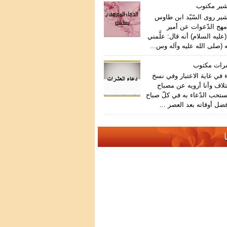
شير مكتوب
ير روى السّيّد ابن طاوس
هج الدّعوات عن أمير
عليه السلام) أنه قال: علَّمني
 (صلى الله عليه وآله وس...
شرات مكتوب
في غاية الاعتبار وفي نسخ
تلاف وأنا أرويه عن مصباح
ستحب الدّعاء به في كلّ صباح
ضل أوقاته بعد العصر ...
ا