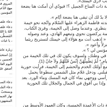
ذهب لأرى خيمتك».
المروي ف
ة ذات المناخ الجميل ؟! فبودّي أن أمكث هنا بضعة
مهج الدّعو
المؤمنين (
بدّ لك أن تبقى هنا بضعة أيّام ».
دعاء علق
ته فاطمة الزهراء عليها السّلام واتّجه نحو خيمة
دعاء علقم
 بنظري. وعندما وصل إلى الخيمة، وقرئ الكتاب،
اللهُ يا الل
خيمة يركضون نحوي وتبعهم الهادي، وعند وصوله
المُضطَّري
« إذهب أنت مع هؤلاء إلى خيمتك لتستريح ريثما
، يا غياث 
لاً وأعود ».
زيارة عاش
 مؤنس لي ؟ ».
إنّ استحب
ك هنا في وطنك، ولسوف يكون لك في تلك الخيمة من
الحسين بن
ْ يَطْمِثْهُنَّ إنْسٌ قَبْلَهُمْ ولاَ جانٌ (1).
اليوم الع
 أُولئك الخدم والحشم إلى الخيمة، فرأيت حورية
أصفق عليه 
قبلني. ودخل غلام مثل الشمس سطوعاً يحمل
...
 رأسي ووجهي بماء كان فيه المسك وماء الورد. بعد
دعاء الس
إذا بي أفوق في الجمال والجلال تلك الحورية
دعاء السّ
ويستحبّ ا
نهار الجمع
المشهورة 
 ذات الأعمدة الخمسة، وكان العمود الأوسط من