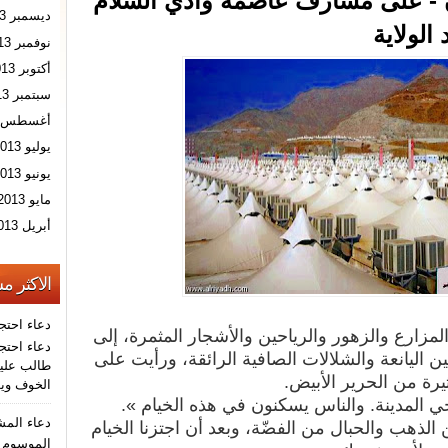
ن - على مشارف عاصمة وادي السلام
ديسمبر 2013
الولاية
نوفمبر 2013
أكتوبر 2013
سبتمبر 2013
أغسطس 2013
يوليو 2013
يونيو 2013
مايو 2013
أبريل 2013
الاكثر م
دعاء احتج
المزارع والزهور والرياحين والأشجار المثمرة، إلى
دعاء احتجا
ن اليانعة والشلالات الصافية الرائقة، ورأيت على
طالب عليه
يرة من الحرير الأبيض.
الخوف ويو
حي المدينة. والناس يسكنون في هذه الخيام ».
دعاء الم
لذهب والحبال من الفضّة، وبعد أن اجتزنا الخيام
الموسوم ب