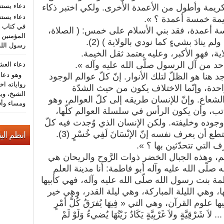
دعاء يست
كريمة وأطول من الأعمدة الأُخرى. ولكي اختبر ذكاء
دعاء يستش
لخيمة خمسة أعمدة ؟ ».
في كتاب م
سة أعمدة، فقد بني الأسلام على خمس: ( الصلاة،
المؤمنين (
م ينادَ بشيءٍ كما نودي بالولاية ) (2).
رسول الله
ة، فهو الأكبر، وعليه يعتمد ثقل الخيمة.
احد من آل الرسول صلّى الله عليه وآله ».
دعاء الع
وهو دعاء 
د هنا هو الظلّ لتلك الأنوار. إنّ كلّ عوالم الوجود
رواياته اخ
احدة، وإنّما الاختلاف يكون من حيث الشدّة
الشيخ، وي
شعاع. وإنّ للإنسان طريقه إلى كلّ العوالم، وهو
ومساء وأف
ب، وأن يكون الرأس في سلسلة العوالم كلّها،
وده وخليفته. ولكن الإنسان الذي وُجدت فيه كلّ
أن يعرف نفسه إنّ الإنْسَانَ لَفِي خُسْرٍ (3).
انظم الين
 التي تتحدّثين بها ؟ ».
م، وهذه الجبال الخضر ذوات الرَّوح والريحان هي
لّى الله عليه وآله أبو فاطمة: أنا مدينة العلم
طمة بنت رسول الله صلّى الله عليه وآله، فهي كأبيها
، وهي الليلة المباركة، وهي ليلة القدر، وهي خير
م القرآن، وهي التي « فِيهَا يُفرَقُ كُلُّ أمْرٍ
لاَ شَرْقِيَّةٍ ولاَ غَرْبِيَّةٍ يَكَادُ زَيْتُهَا يُضيءُ وَلَوْ لَمْ