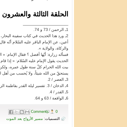
الحلقة الثالثة والعشرون
____________________
1ـ الرحمن / 73 و 74.
2ـ ورد هذا الحديث في كتاب سفينة البحار
أعين، عن الإمام الباقر عليه السّلام أنّه قا
والزكاة، والولاية ».
فسأله زرارة: أيّها أفضل ؟ فقال الإمام: « ال
الحديث يقول الإمام عليه السّلام: « إذا قام 
بيت الله الحرام كلّ سنة طول عمره، ولكن لا
يستحقّ من الله شيئاً، ولا يُحسب من أهل ال
3ـ العصر / 2.
4ـ الدخان / 3. تفسير ليلة القدر بفاطمة الزهراء عليها السّلام.
5ـ القدر / 4.
6ـ الواقعة / 63 و 64.
0 Comments
التسميات:
مسير الأرواح بعد الموت