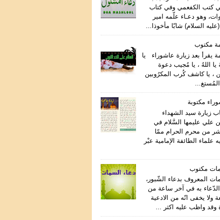
ي كتب الكفعمي وفي كتاب
ات، وهو دعـاء علّمه امير
عليه السلام) شابّا مأخوذا...
مة مكتوب
ة يقرأ بعد زيارة عاشوراء يا
هُ يا اللهُ ، يا مُجيب دعوة
ن ، يا كاشف كُرب المكرُوبين
المُستغ...
وراء مكتوبة
اب زيارة سيد الشهداء
 علي عليمها السَّلام في
اشر من محرم الحرام ممّا
علماء الطائفة الإمامية عبْر
مات مكتوب
مات المعروف بدعاء الشّبور،
لدّعاء به في آخر ساعة من
ة ولا يخفى انّه من الادعية
وقد واظب عليه اكثر ...