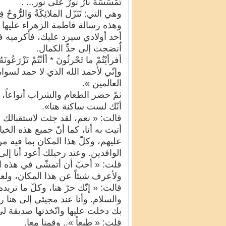
تَمْسَسْهُ نَارٌ نُورٌ عَلى نُور... .
وهي التي: تَنَزّل الملائِكَةُ وَالرُّوحُ فِيهَا 
وهذه رسالة فاطمة الزهراء عليها الس
أحد أولادي سيرد عليك، فأكرميه 
اُنضجت إلى حدِّ الكمال.
أفرأيْتُمْ ما تَحْرثُونَ * أأنْتُمْ تَزْرَعُونَهُ
وإنّي لأحمد الله الذي لا حمد لسواه،
العالمين ».
ثمّ حضر الطعام والشراب أنواعاً، ف
أنّك لست ساكنة هنا».
قالت: « نعم، لقد جئت لاستقبالك لت
أتيت به أنا، كما أنّ جميع هذه الخ
عليهم، وكلّ هذا المكان بما فيه 
الوافدين. وعند رحيلك أعود أنا إل
قلت: « أحبّ أن أتمشّى في هذه البسا
ولأعرف شيئاً عن هذا المكان، ولعل
قالت: « إنّك حرّ هنا، وكلّ ما تري
والسلام. وأنا عند مجيئي إلى هنا 
بك دخلت عليها واتّخذتها صديقة 
قلت: « طبعاً ».. وقمنا معا.