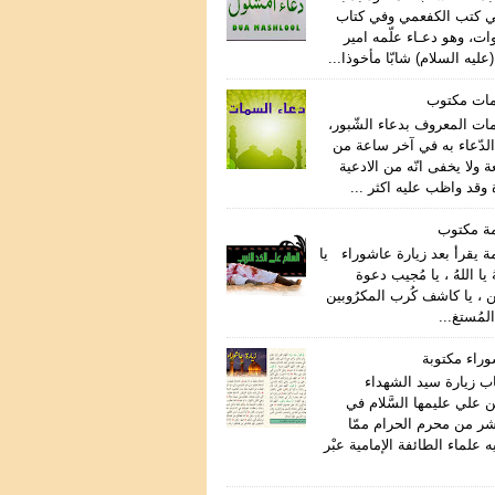
ي كتب الكفعمي وفي كتاب
ات، وهو دعـاء علّمه امير
عليه السلام) شابّا مأخوذا...
مات مكتوب
مات المعروف بدعاء الشّبور،
لدّعاء به في آخر ساعة من
ة ولا يخفى انّه من الادعية
وقد واظب عليه اكثر ...
مة مكتوب
ة يقرأ بعد زيارة عاشوراء يا
هُ يا اللهُ ، يا مُجيب دعوة
ن ، يا كاشف كُرب المكرُوبين
المُستغ...
وراء مكتوبة
اب زيارة سيد الشهداء
 علي عليمها السَّلام في
اشر من محرم الحرام ممّا
علماء الطائفة الإمامية عبْر