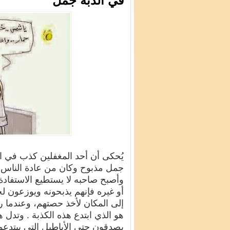
في الدَّبَّة جمل
يُحكى أن أحد المغفلين كذب في ا
جمل مذبوح وكان من عادة الناس ف
وأصبح صاحبه لا يستطيع الاستفادة
أو غيره فإنهم يذبحونه ويوزعون ل
إلى المكان لأخذ حصتهم، وعندما ر
هو الذي ابتدع هذه الكذبة . وتدل
يصدقون حتى الأباطيل التي يبتدعون