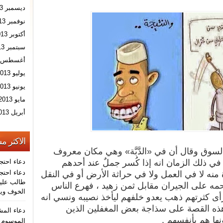
ديسمبر 2013
نوفمبر 2013
أكتوبر 2013
سبتمبر 2013
أغسطس 2013
يوليو 2013
يونيو 2013
مايو 2013
أبريل 2013
الاكثر م
لسوق وقال أن في «الدَّبَّة» وهي مكان معروف
ي ذلك الزمان انه إذا كُسر جملٌ عند أحدهم
دعاء احتج
دعاء احتجا
 منه لا في العمل ولا في حراثة الأرض أو في النقل
طالب عليه
حمه على الجيران مقابل ثمن زهيد ، فهرع الناس
الخوف ويو
أى كثرتهم ذهب يعدو خلفهم ليأخذ نصيبه ونسي انه
 هذه القصة على سذاجة بعض المغفلين الذين
دعاء الم
ها هم بأنفسهم .
الموسوم ب