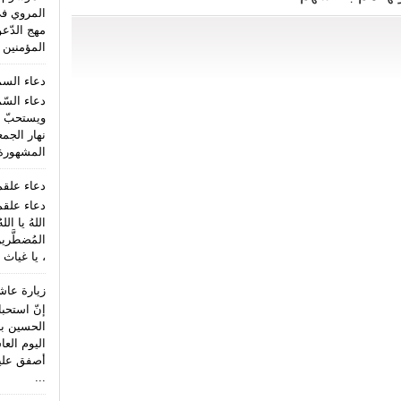
المروي ف
مهج الدّعو
المؤمنين (
دعاء الس
دعاء السّ
ويستحبّ ا
نهار الجمع
المشهورة 
دعاء علق
دعاء علقم
اللهُ يا الل
المُضطَّري
، يا غياث 
زيارة عاش
إنّ استحب
الحسين بن
اليوم الع
أصفق عليه 
...