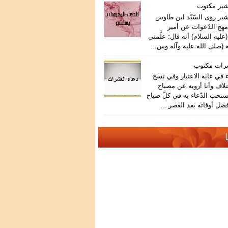
شير مكتوب
ير روى السّيّد ابن طاوس
هج الدّعوات عن أمير
عليه السلام) أنه قال: علَّمني
 (صلى الله عليه وآله وس...
شرات مكتوب
في غاية الاعتبار وفي نسخ
تلاف وأنا أرويه عن مصباح
ستحب الدّعاء به في كلّ صباح
ضل أوقاته بعد العصر ...
ا