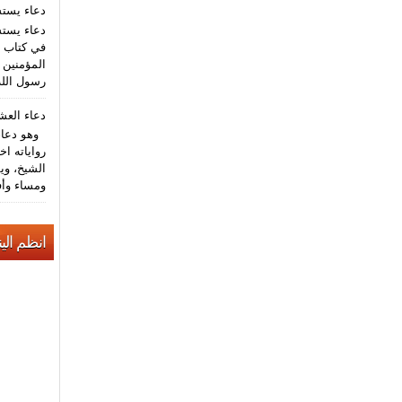
دعاء يست
دعاء يستش
في كتاب م
المؤمنين (
رسول الله
دعاء الع
وهو دعاء 
رواياته اخ
الشيخ، وي
ومساء وأف
انظم الين