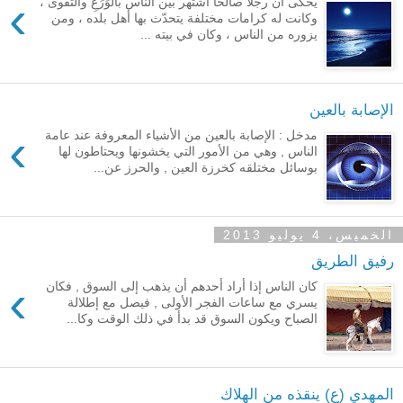
›
يُحكى أن رجلاً صالحاً اشتهر بين الناس بالوَرَعِ والتقوى ،
وكانت له كرامات مختلفة يتحدّث بها أهل بلده ، ومن
يزوره من الناس ، وكان في بيته ...
الإصابة بالعين
›
مدخل : الإصابة بالعين من الأشياء المعروفة عند عامة
الناس , وهي من الأمور التي يخشونها ويحتاطون لها
بوسائل مختلقه كخرزة العين , والحرز عن...
الخميس، 4 يوليو 2013
رفيق الطريق
›
كان الناس إذا أراد أحدهم أن يذهب إلى السوق , فكان
يسري مع ساعات الفجر الأولى , فيصل مع إطلالة
الصباح ويكون السوق قد بدأ في ذلك الوقت وكا...
المهدي (ع) ينقذه من الهلاك